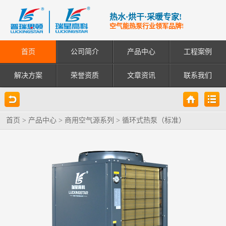
热水·烘干·采暖专家!
空气能热泵行业领军品牌!
首页
公司简介
产品中心
工程案例
解决方案
荣誉资质
文章资讯
联系我们
首页
>
产品中心
>
商用空气源系列
>
循环式热泵（标准）