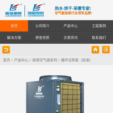
热水·烘干·采暖专家!
空气能热泵行业领军品牌!
首页
公司简介
产品中心
工程案例
解决方案
荣誉资质
文章资讯
联系我们
首页
>
产品中心
>
商用空气源系列
>
循环式热泵（标准）