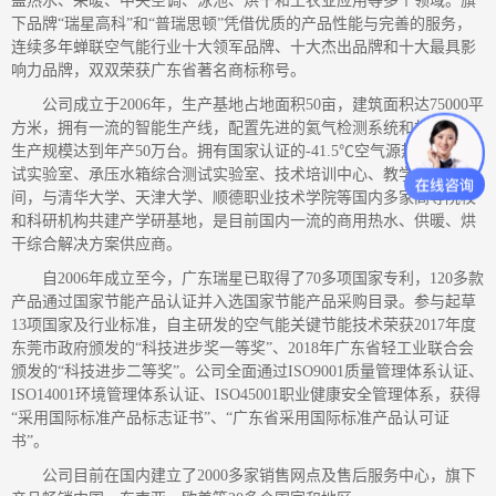
盖热水、采暖、中央空调、泳池、烘干和工农业应用等多个领域。旗
下品牌“瑞星高科”和“普瑞思顿”凭借优质的产品性能与完善的服务，
连续多年蝉联空气能行业十大领军品牌、十大杰出品牌和十大最具影
响力品牌，双双荣获广东省著名商标称号。
公司成立于2006年，生产基地占地面积50亩，建筑面积达75000平
方米，拥有一流的智能生产线，配置先进的氦气检测系统和机器人，
生产规模达到年产50万台。拥有国家认证的-41.5℃空气源热泵性能测
试实验室、承压水箱综合测试实验室、技术培训中心、教学实训车
间，与清华大学、天津大学、顺德职业技术学院等国内多家高等院校
和科研机构共建产学研基地，是目前国内一流的商用热水、供暖、烘
干综合解决方案供应商。
自2006年成立至今，广东瑞星已取得了70多项国家专利，120多款
产品通过国家节能产品认证并入选国家节能产品采购目录。参与起草
13项国家及行业标准，自主研发的空气能关键节能技术荣获2017年度
东莞市政府颁发的“科技进步奖一等奖”、2018年广东省轻工业联合会
颁发的“科技进步二等奖”。公司全面通过ISO9001质量管理体系认证、
ISO14001环境管理体系认证、ISO45001职业健康安全管理体系，获得
“采用国际标准产品标志证书”、“广东省采用国际标准产品认可证
书”。
公司目前在国内建立了2000多家销售网点及售后服务中心，旗下